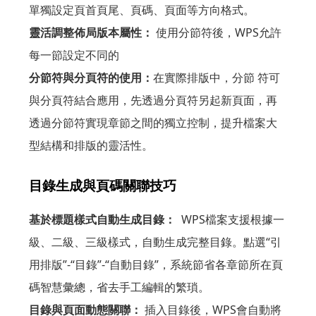
單獨設定頁首頁尾、頁碼、頁面等方向格式。
靈活調整佈局版本屬性：
使用分節符後，WPS允許
每一節設定不同的
分節符與分頁符的使用：
在實際排版中，分節 符可
與分頁符結合應用，先透過分頁符另起新頁面，再
透過分節符實現章節之間的獨立控制，提升檔案大
型結構和排版的靈活性。
目錄生成與頁碼關聯技巧
基於標題樣式自動生成目錄：
WPS檔案支援根據一
級、二級、三級樣式，自動生成完整目錄。點選“引
用排版”-“目錄”-“自動目錄”，系統節省各章節所在頁
碼智慧彙總，省去手工編輯的繁瑣。
目錄與頁面動態關聯：
插入目錄後，WPS會自動將