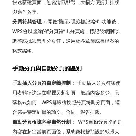
快速新建頁面，無需滑鼠點選，大幅方便提升排版
與寫作效率。
分頁符與管理：
開啟“顯示/隱藏標記編輯”功能後，
WPS會以虛線的“分頁符”出分頁處，標記後續刪除、
調整或批次管理分頁符，適用於多章節或長檔案的
格式編輯。
手動分頁與自動分頁的區別
手動插入分頁符自定義控制：
手動插入分頁符讓使
用者精準決定在哪裡另起新頁，無論內容多少、段
落格式如何，WPS都嚴格按照分頁符劃分頁面，適
合需要特定結構的論文、合同、報告排版。
自動分頁根據內容自然分割：
WPS自動分頁指的是
內容在超出當前頁面後，系統會根據預設的紙張大