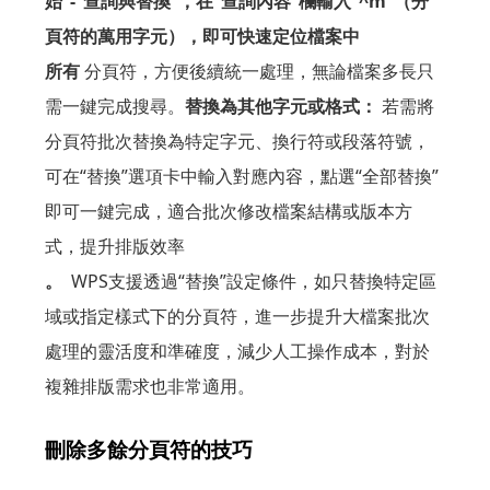
始”-“查詢與替換”，在“查詢內容”欄輸入“^m”（分
頁符的萬用字元），即可快速定位檔案中
所有
分頁符，方便後續統一處理，無論檔案多長只
需一鍵完成搜尋。
替換為其他字元或格式：
若需將
分頁符批次替換為特定字元、換行符或段落符號，
可在“替換”選項卡中輸入對應內容，點選“全部替換”
即可一鍵完成，適合批次修改檔案結構或版本方
式，提升排版效率
。
WPS支援透過“替換”設定條件，如只替換特定區
域或指定樣式下的分頁符，進一步提升大檔案批次
處理的靈活度和準確度，減少人工操作成本，對於
複雜排版需求也非常適用。
刪除多餘分頁符的技巧