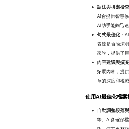
語法與拼寫檢
AI會提供智慧
AI助手能夠迅
句式最佳化
：
表達是否簡潔
來說，提供了
內容建議與擴
拓展內容，提供
章的深度和權
使用AI最佳化檔
自動調整段落
等。AI會確保
版，使其更整