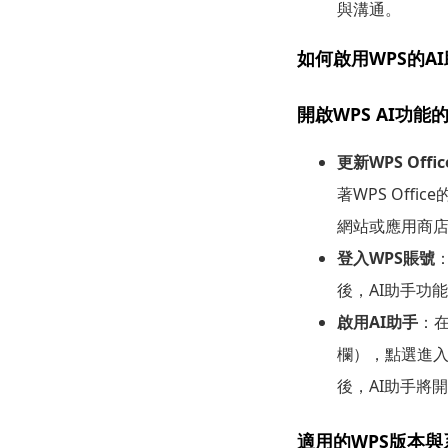
與溝通。
如何啟用WPS的A
開啟WPS AI功能
更新WPS Off
著WPS Of
網站或應用商
登入WPS賬號
後，AI助手功
啟用AI助手
：在
欄），點選進入
後，AI助手將
適用的WPS版本與