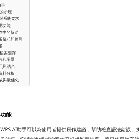
助手
能的步驟
本與系統要求
處理功能
寫作中的幫助
檔案格式和佈局
能
行檔案翻譯
語言和場景
析工具結合
行資料分析
成與最佳化
本功能
WPS AI助手可以為使用者提供寫作建議，幫助檢查語法錯誤