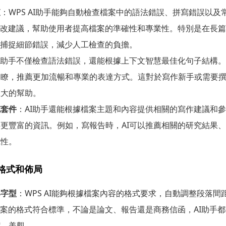
查
：WPS AI助手能夠自動檢查檔案中的語法錯誤、拼寫錯誤以
修改建議，幫助使用者提高檔案的準確性和專業性。特別是在長
速捕捉細節錯誤，減少人工檢查的負擔。
AI助手不僅檢查語法錯誤，還能根據上下文智慧最佳化句子結構
明瞭，推薦更加流暢和專業的表達方式。這對於寫作新手或需要
巨大的幫助。
充套件
：AI助手還能根據檔案主題和內容提供相關的寫作建議和
更豐富的資訊。例如，寫報告時，AI可以推薦相關的研究結果
威性。
案格式和佈局
與字型
：WPS AI能夠根據檔案內容的格式要求，自動調整段落
檔案的格式符合標準，不論是論文、報告還是商務信函，AI助手
潔、美觀。