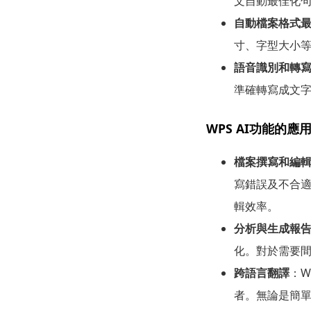
文自動最佳化
自動檔案格式
寸、字型大小
語音識別和轉
準確轉寫成文
WPS AI功能的應
檔案撰寫和編
寫錯誤及不合適
輯效率。
分析與生成報
化。對於需要間
跨語言翻譯
：W
者。無論是簡單